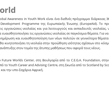
orld
lobal Awareness in Youth Work είναι ένα διεθνές πρόγραμμα διάρκειας 
ies Development Programme της Ευρωπαϊκής Ένωσης (EuropeAid). Το πρ
τις οργανώσεις νεολαίας και για λειτουργούς και εκπαιδευτές νεολαίας,
 ευαισθητοποιήσει τις οργανώσεις νεολαίας σε παγκόσμια θέματα. Για να 
ν ενημέρωση και ευαισθητοποίηση των νέων πολιτών σε γενικότερα θέματ
θα κινητοποιήσει τη νεολαία στην προώθηση ισότητας σχέσεων στο κόσμ
ανάπτυξης στον τομέα της άτυπης μαθήσεως που αφορά τους νέους.
 Future Worlds Center, στη Βουλγαρία από το C.E.G.A. Foundation, στη
ό το Youth Career and Advising Centre, στη Σκωτία από το Scotland by Sc
 και την υπο-Σαχάρια Αφρική.